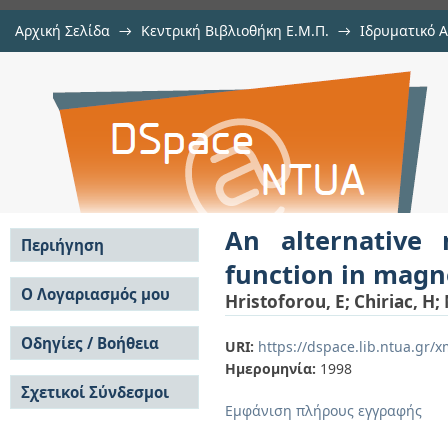
Αρχική Σελίδα
→
Κεντρική Βιβλιοθήκη Ε.Μ.Π.
→
Ιδρυματικό 
An alternative method for d
μελών Δ.Ε.Π. σε περιοδικά
→
Εμφάνιση Τεκμηρίου
Αποθετήριο DSpace/Manakin
magnetostrictive amorphous alloy
An alternative
Περιήγηση
function in magn
Σε όλο το DSpace
Ο Λογαριασμός μου
Hristoforou, E
;
Chiriac, H
;
Κοινότητες & Συλλογές
Σύνδεση
Ανά Ημερομηνία
Οδηγίες / Βοήθεια
Εγγραφή
URI:
https://dspace.lib.ntua.gr
Έκδοσης
Ημερομηνία:
1998
Οδηγίες Υποβολής
Συγγραφείς
Σχετικοί Σύνδεσμοι
Οδηγίες Χρήσης ΙΑ
Τίτλοι
Εμφάνιση πλήρους εγγραφής
Συχνές Ερωτήσεις
Θέματα
Οδηγίες Υποβολής -
Αυτή η Συλλογή