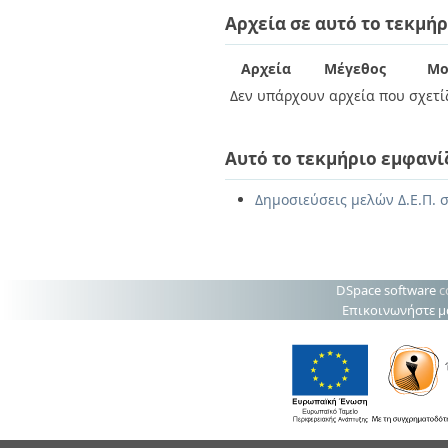
Διπλωματικές Εργασίες
Αρχεία σε αυτό το τεκμήρ
Πολιτικές Πρόσβασης
Ανά Ημερομηνία
Έκδοσης
Συγγραφείς
Αρχεία
Μέγεθος
Μο
Τίτλοι
Δεν υπάρχουν αρχεία που σχετίζ
Θέματα
Αυτό το τεκμήριο εμφανί
Δημοσιεύσεις μελών Δ.Ε.Π. σ
DSpace software
c
Επικοινωνήστε μ