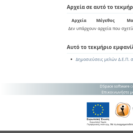
Διπλωματικές Εργασίες
Αρχεία σε αυτό το τεκμήρ
Πολιτικές Πρόσβασης
Ανά Ημερομηνία
Έκδοσης
Συγγραφείς
Αρχεία
Μέγεθος
Μο
Τίτλοι
Δεν υπάρχουν αρχεία που σχετίζ
Θέματα
Αυτό το τεκμήριο εμφανί
Δημοσιεύσεις μελών Δ.Ε.Π. σ
DSpace software
c
Επικοινωνήστε μ