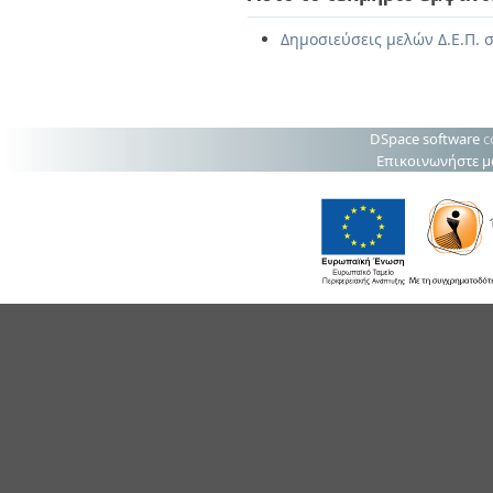
Δημοσιεύσεις μελών Δ.Ε.Π. σ
DSpace software
c
Επικοινωνήστε μ