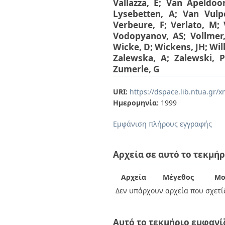
Vallazza, E
;
Van Apeldoo
Lysebetten, A
;
Van Vulp
Verbeure, F
;
Verlato, M
;
Vodopyanov, AS
;
Vollmer
Wicke, D
;
Wickens, JH
;
Wil
Zalewska, A
;
Zalewski, P
Zumerle, G
URI:
https://dspace.lib.ntua.gr
Ημερομηνία:
1999
Εμφάνιση πλήρους εγγραφής
Αρχεία σε αυτό το τεκμήρ
Αρχεία
Μέγεθος
Μο
Δεν υπάρχουν αρχεία που σχετίζ
Αυτό το τεκμήριο εμφανί