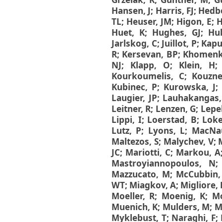
Hansen, J
;
Harris, FJ
;
Hedbe
TL
;
Heuser, JM
;
Higon, E
;
H
Huet, K
;
Hughes, GJ
;
Hul
Jarlskog, C
;
Juillot, P
;
Kapu
R
;
Kersevan, BP
;
Khomenk
NJ
;
Klapp, O
;
Klein, H
Kourkoumelis, C
;
Kouzne
Kubinec, P
;
Kurowska, J
;
Laugier, JP
;
Lauhakangas,
Leitner, R
;
Lenzen, G
;
Lepel
Lippi, I
;
Loerstad, B
;
Loke
Lutz, P
;
Lyons, L
;
MacNau
Maltezos, S
;
Malychev, V
;
JC
;
Mariotti, C
;
Markou, A
Mastroyiannopoulos, N
Mazzucato, M
;
McCubbin,
WT
;
Miagkov, A
;
Migliore, 
Moeller, R
;
Moenig, K
;
M
Muenich, K
;
Mulders, M
;
M
Myklebust, T
;
Naraghi, F
;