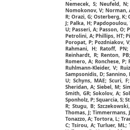
Nemecek, S
;
Neufeld, N
Nomokonov, V
;
Norman, 
R
;
Orazi, G
;
Osterberg, K
;
J
;
Palka, H
;
Papdopoulou,
U
;
Passeri, A
;
Passon, O
;
P
Petrolini, A
;
Phillips, HT
;
P
Poropat, P
;
Pozdniakov, V
Rahmani, H
;
Ratoff, PN
Reinhardt, R
;
Renton, PB
Romero, A
;
Ronchese, P
;
Ruhlmann-Kleider, V
;
Rui
Sampsonidis, D
;
Sannino,
U
;
Schyns, MAE
;
Scuri, F
Sheridan, A
;
Siebel, M
;
Si
Smith, GR
;
Sokolov, A
;
So
Sponholz, P
;
Squarcia, S
;
S
R
;
Stugu, B
;
Szczekowski
Thomas, J
;
Timmermans, 
Tonazzo, A
;
Tortora, L
;
Tra
C
;
Tsirou, A
;
Turluer, ML
;