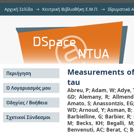
Αρχική Σελίδα
→
Κεντρική Βιβλιοθήκη Ε.Μ.Π.
→
Ιδρυματικό 
Measurements of the leptonic branc
μελών Δ.Ε.Π. σε περιοδικά
→
Εμφάνιση Τεκμηρίου
Αποθετήριο DSpace/Manakin
Measurements of 
Περιήγηση
tau
Σε όλο το DSpace
Ο Λογαριασμός μου
Abreu, P
;
Adam, W
;
Adye, 
Κοινότητες & Συλλογές
GD
;
Alemany, R
;
Allmend
Σύνδεση
Ανά Ημερομηνία
Οδηγίες / Βοήθεια
Amato, S
;
Anassontzis, EG
Εγγραφή
Έκδοσης
WD
;
Arnoud, Y
;
Asman, B
;
Οδηγίες Υποβολής
Συγγραφείς
Barbielline, G
;
Barbier, R
;
Σχετικοί Σύνδεσμοι
Οδηγίες Χρήσης ΙΑ
Τίτλοι
M
;
Becks, KH
;
Begalli, M
Συχνές Ερωτήσεις
Θέματα
Benvenuti, AC
;
Berat, C
;
B
Οδηγίες Υποβολής -
Αυτή η Συλλογή