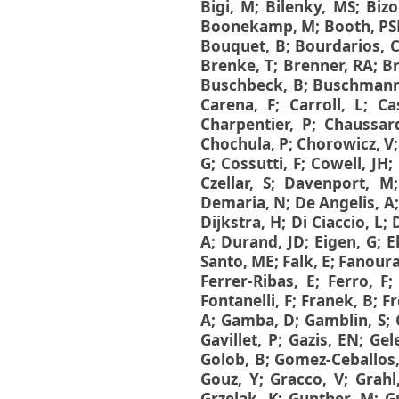
Διπλωματικές Εργασίες
Bigi, M
;
Bilenky, MS
;
Biz
Πολιτικές Πρόσβασης
Ανά Ημερομηνία
Boonekamp, M
;
Booth, PS
Έκδοσης
Bouquet, B
;
Bourdarios, 
Συγγραφείς
Brenke, T
;
Brenner, RA
;
B
Τίτλοι
Buschbeck, B
;
Buschmann
Θέματα
Carena, F
;
Carroll, L
;
Ca
Charpentier, P
;
Chaussar
Chochula, P
;
Chorowicz, V
G
;
Cossutti, F
;
Cowell, JH
;
Czellar, S
;
Davenport, M
Demaria, N
;
De Angelis, A
Dijkstra, H
;
Di Ciaccio, L
;
A
;
Durand, JD
;
Eigen, G
;
E
Santo, ME
;
Falk, E
;
Fanoura
Ferrer-Ribas, E
;
Ferro, F
Fontanelli, F
;
Franek, B
;
Fr
A
;
Gamba, D
;
Gamblin, S
;
Gavillet, P
;
Gazis, EN
;
Gel
Golob, B
;
Gomez-Ceballos,
Gouz, Y
;
Gracco, V
;
Grahl,
Grzelak, K
;
Gunther, M
;
G