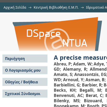
Αρχική Σελίδα
→
Κεντρική Βιβλιοθήκη Ε.Μ.Π.
→
Ιδρυματικό 
A precise measurement of the tau p
μελών Δ.Ε.Π. σε περιοδικά
→
Εμφάνιση Τεκμηρίου
Αποθετήριο DSpace/Manakin
A precise measure
Περιήγηση
Abreu, P
;
Adam, W
;
Adye, 
Σε όλο το DSpace
GD
;
Alemany, R
;
Allmend
Ο Λογαριασμός μου
Amato, S
;
Anassontzis, EG
Κοινότητες & Συλλογές
Σύνδεση
WD
;
Arnoud, Y
;
Asman, B
;
Ανά Ημερομηνία
Οδηγίες / Βοήθεια
Εγγραφή
Barbiellini, G
;
Barbier, R
;
B
Έκδοσης
Οδηγίες Υποβολής
Συγγραφείς
Becks, KH
;
Begalli, M
;
Σχετικοί Σύνδεσμοι
Οδηγίες Χρήσης ΙΑ
Τίτλοι
Benvenuti, AC
;
Berat, C
;
Συχνές Ερωτήσεις
Θέματα
Bilenky, MS
;
Bizouard,
Οδηγίες Υποβολής -
Boonekamp, M
;
Booth, PS
Αυτή η Συλλογή