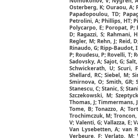
Nomokonov, V
;
Nygren, 
Osterberg, K
;
Ouraou, A
;
Papadopoulou, TD
;
Papag
Petrolini, A
;
Phillips, HT
;
P
Polycarpo, E
;
Poropat, P
;
D
;
Ragazzi, S
;
Rahmani, H
Regler, M
;
Rehn, J
;
Reid, D
Rinaudo, G
;
Ripp-Baudot, I
P
;
Roudesu, P
;
Rovelli, T
;
R
Sadovsky, A
;
Sajot, G
;
Salt,
Schwickerath, U
;
Scuri, F
Shellard, RC
;
Siebel, M
;
Si
Smirnova, O
;
Smith, GR
;
Stanescu, C
;
Stanic, S
;
Stan
Szczekowski, M
;
Szeptyc
Thomas, J
;
Timmermans, 
Tome, B
;
Tonazzo, A
;
Tor
Trochimczuk, M
;
Troncon,
V
;
Valenti, G
;
Vallazza, E
;
V
Van Lysebetten, A
;
van R
Verbeure, F
;
Verlato, M
;