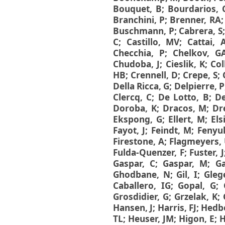
Διπλωματικές Εργασίες
Bouquet, B
;
Bourdarios, 
Πολιτικές Πρόσβασης
Ανά Ημερομηνία
Branchini, P
;
Brenner, RA
Έκδοσης
Buschmann, P
;
Cabrera, S
Συγγραφείς
C
;
Castillo, MV
;
Cattai, 
Τίτλοι
Checchia, P
;
Chelkov, G
Θέματα
Chudoba, J
;
Cieslik, K
;
Col
HB
;
Crennell, D
;
Crepe, S
;
Della Ricca, G
;
Delpierre, P
Clercq, C
;
De Lotto, B
;
De
Doroba, K
;
Dracos, M
;
Dr
Ekspong, G
;
Ellert, M
;
Els
Fayot, J
;
Feindt, M
;
Fenyu
Firestone, A
;
Flagmeyers,
Fulda-Quenzer, F
;
Fuster, J
Gaspar, C
;
Gaspar, M
;
Ga
Ghodbane, N
;
Gil, I
;
Gleg
Caballero, IG
;
Gopal, G
;
Grosdidier, G
;
Grzelak, K
;
Hansen, J
;
Harris, FJ
;
Hedbe
TL
;
Heuser, JM
;
Higon, E
;
H