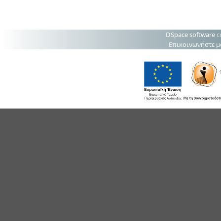
DSpace software
c
Επικοινωνήστε μ