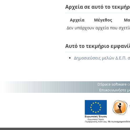
Διπλωματικές Εργασίες
Αρχεία σε αυτό το τεκμήρ
Πολιτικές Πρόσβασης
Ανά Ημερομηνία
Έκδοσης
Συγγραφείς
Αρχεία
Μέγεθος
Μο
Τίτλοι
Δεν υπάρχουν αρχεία που σχετίζ
Θέματα
Αυτό το τεκμήριο εμφανί
Δημοσιεύσεις μελών Δ.Ε.Π. σ
DSpace software
c
Επικοινωνήστε μ