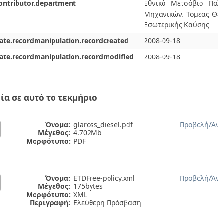
ontributor.department
Εθνικό Μετσόβιο Πο
Μηχανικών. Τομέας Θ
Εσωτερικής Καύσης
ate.recordmanipulation.recordcreated
2008-09-18
ate.recordmanipulation.recordmodified
2008-09-18
ία σε αυτό το τεκμήριο
Όνομα:
glaross_diesel.pdf
Προβολή/
Ά
Μέγεθος:
4.702Mb
Μορφότυπο:
PDF
Όνομα:
ETDFree-policy.xml
Προβολή/
Ά
Μέγεθος:
175bytes
Μορφότυπο:
XML
Περιγραφή:
Ελεύθερη Πρόσβαση