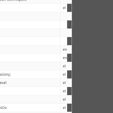
el
en
en
el
καύσης
el
esel
el
el
el
 NOx
el