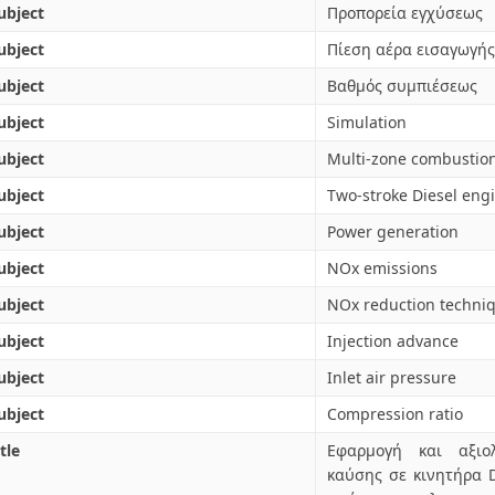
ubject
Προπορεία εγχύσεως
ubject
Πίεση αέρα εισαγωγής
ubject
Βαθμός συμπιέσεως
ubject
Simulation
ubject
Multi-zone combustio
ubject
Two-stroke Diesel eng
ubject
Power generation
ubject
NOx emissions
ubject
NOx reduction techni
ubject
Injection advance
ubject
Inlet air pressure
ubject
Compression ratio
tle
Εφαρμογή και αξιο
καύσης σε κινητήρα D