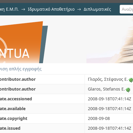
κη Ε.Μ.Π.
→
Ιδρυματικό Αποθετήριο
→
Διπλωματικές
λόγηση πολυζωνικού μοντέλου 
αγωγής για την εκτίμηση της λ
ιση απλής εγγραφής
ontributor.author
Γλαρός, Στέφανος Ε.
ontributor.author
Glaros, Stefanos E.
ate.accessioned
2008-09-18T07:41:14Z
ate.available
2008-09-18T07:41:14Z
ate.copyright
2008-09-08
ate.issued
2008-09-18T07:41:14Z