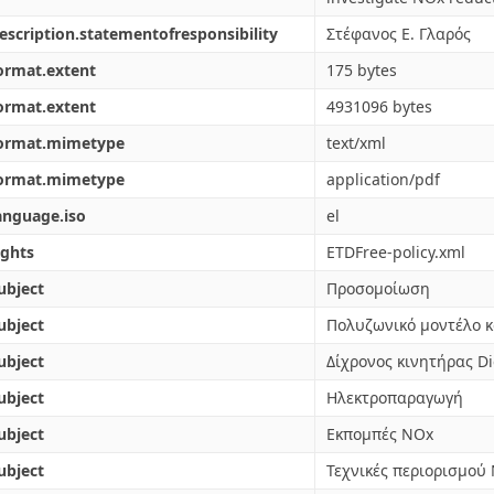
escription.statementofresponsibility
Στέφανος Ε. Γλαρός
ormat.extent
175 bytes
ormat.extent
4931096 bytes
format.mimetype
text/xml
format.mimetype
application/pdf
anguage.iso
el
ights
ETDFree-policy.xml
ubject
Προσομοίωση
ubject
Πολυζωνικό μοντέλο 
ubject
Δίχρονος κινητήρας Di
ubject
Ηλεκτροπαραγωγή
ubject
Εκπομπές NOx
ubject
Τεχνικές περιορισμού