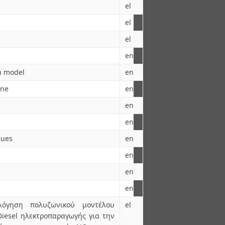
el
el
el
en
n model
en
ine
en
en
en
ques
en
en
en
en
λόγηση πολυζωνικού μοντέλου
el
iesel ηλεκτροπαραγωγής για την