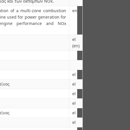
γίας και των εκπομπών NOx.
ation of a multi-zone combustion
en
ine used for power generation for
 engine performance and NOx
el
(en)
el
τίνος
el
el
el
τίνος
el
el