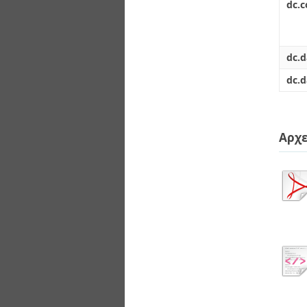
dc.c
dc.d
dc.d
Αρχε