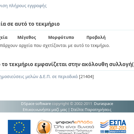
ιση πλήρους εγγραφής
ία σε αυτό το τεκμήριο
εία
Μέγεθος
Μορφότυπο
Προβολή
πάρχουν αρχεία που σχετίζονται με αυτό το τεκμήριο.
 το τεκμήριο εμφανίζεται στην ακόλουθη συλλογή(
ημοσιεύσεις μελών Δ.Ε.Π. σε περιοδικά
[21404]
DSpace software
copyright © 2002-2011
Duraspace
Επικοινωνήστε μαζί μας
|
Στείλτε Παρατηρήσεις