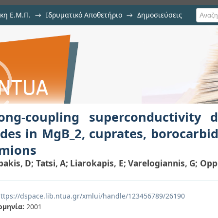
κη Ε.Μ.Π.
→
Ιδρυματικό Αποθετήριο
→
Δημοσιεύσεις
perconductivity due to soft bo
ιση Τεκμηρίου
des and some heavy fermions
rong-coupling superconductivity
des in MgB_2, cuprates, borocarbi
rmions
akis, D
;
Tatsi, A
;
Liarokapis, E
;
Varelogiannis, G
;
Opp
ttps://dspace.lib.ntua.gr/xmlui/handle/123456789/26190
ομηνία:
2001