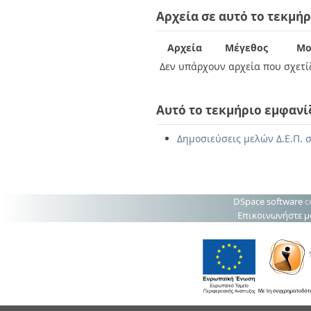
Διπλωματικές Εργασίες
Αρχεία σε αυτό το τεκμήρ
Πολιτικές Πρόσβασης
Ανά Ημερομηνία
Έκδοσης
Συγγραφείς
Αρχεία
Μέγεθος
Μο
Τίτλοι
Δεν υπάρχουν αρχεία που σχετίζ
Θέματα
Αυτό το τεκμήριο εμφανί
Δημοσιεύσεις μελών Δ.Ε.Π. σ
DSpace software
c
Επικοινωνήστε μ