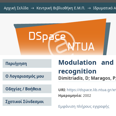
Αρχική Σελίδα
→
Κεντρική Βιβλιοθήκη Ε.Μ.Π.
→
Ιδρυματικό 
Modulation and chaotic acoustic fe
μελών Δ.Ε.Π. σε περιοδικά
→
Εμφάνιση Τεκμηρίου
Αποθετήριο DSpace/Manakin
Modulation and 
Περιήγηση
recognition
Σε όλο το DSpace
Ο Λογαριασμός μου
Dimitriadis, D
;
Maragos, P
Κοινότητες & Συλλογές
Σύνδεση
Ανά Ημερομηνία
Οδηγίες / Βοήθεια
Εγγραφή
URI:
https://dspace.lib.ntua.gr
Έκδοσης
Ημερομηνία:
2002
Οδηγίες Υποβολής
Συγγραφείς
Σχετικοί Σύνδεσμοι
Οδηγίες Χρήσης ΙΑ
Τίτλοι
Εμφάνιση πλήρους εγγραφής
Συχνές Ερωτήσεις
Θέματα
Οδηγίες Υποβολής -
Αυτή η Συλλογή