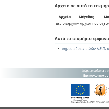
Διπλωματικές Εργασίες
Αρχεία σε αυτό το τεκμήρ
Πολιτικές Πρόσβασης
Ανά Ημερομηνία
Έκδοσης
Συγγραφείς
Αρχεία
Μέγεθος
Μο
Τίτλοι
Δεν υπάρχουν αρχεία που σχετίζ
Θέματα
Αυτό το τεκμήριο εμφανί
Δημοσιεύσεις μελών Δ.Ε.Π. σ
DSpace software
c
Επικοινωνήστε μ