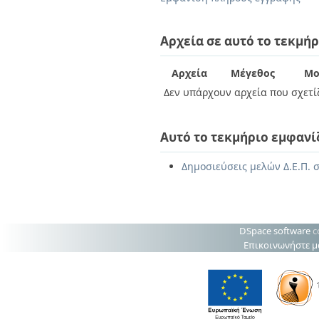
Διπλωματικές Εργασίες
Πολιτικές Πρόσβασης
Ανά Ημερομηνία
Έκδοσης
Αρχεία σε αυτό το τεκμήρ
Συγγραφείς
Τίτλοι
Αρχεία
Μέγεθος
Μο
Θέματα
Δεν υπάρχουν αρχεία που σχετίζ
Αυτό το τεκμήριο εμφανί
Δημοσιεύσεις μελών Δ.Ε.Π. σ
DSpace software
c
Επικοινωνήστε μ