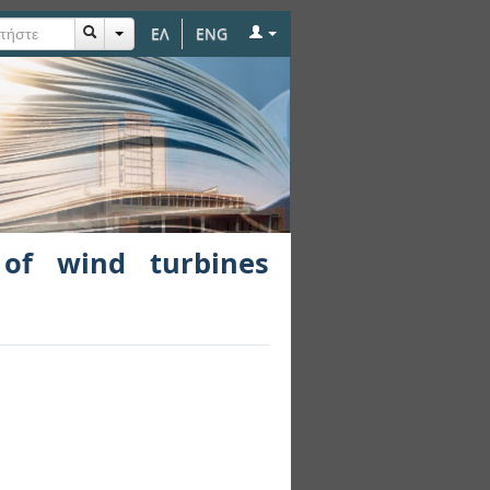
ΕΛ
ENG
ntrol and protection
 of wind turbines