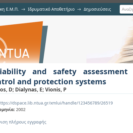
κη Ε.Μ.Π.
→
Ιδρυματικό Αποθετήριο
→
Δημοσιεύσεις
ety assessment of wind turbines co
ιση Τεκμηρίου
liability and safety assessment
trol and protection systems
os, D
;
Dialynas, E
;
Vionis, P
ttps://dspace.lib.ntua.gr/xmlui/handle/123456789/26519
ομηνία:
2002
ιση πλήρους εγγραφής