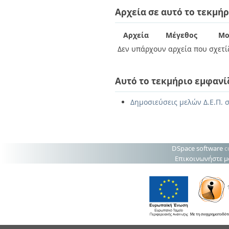
Διπλωματικές Εργασίες
Αρχεία σε αυτό το τεκμήρ
Πολιτικές Πρόσβασης
Ανά Ημερομηνία
Έκδοσης
Συγγραφείς
Αρχεία
Μέγεθος
Μο
Τίτλοι
Δεν υπάρχουν αρχεία που σχετίζ
Θέματα
Αυτό το τεκμήριο εμφανί
Δημοσιεύσεις μελών Δ.Ε.Π. σ
DSpace software
c
Επικοινωνήστε μ