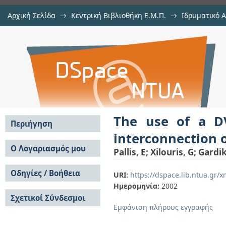
Αρχική Σελίδα
→
Κεντρική Βιβλιοθήκη Ε.Μ.Π.
→
Ιδρυματικό 
The use of a DVB-T platform as an 
μελών Δ.Ε.Π. σε περιοδικά
→
Εμφάνιση Τεκμηρίου
Αποθετήριο DSpace/Manakin
The use of a D
Περιήγηση
interconnection 
Σε όλο το DSpace
Ο Λογαριασμός μου
Pallis, E
;
Xilouris, G
;
Gardik
Κοινότητες & Συλλογές
Σύνδεση
Ανά Ημερομηνία
Οδηγίες / Βοήθεια
Εγγραφή
URI:
https://dspace.lib.ntua.gr
Έκδοσης
Ημερομηνία:
2002
Οδηγίες Υποβολής
Συγγραφείς
Σχετικοί Σύνδεσμοι
Οδηγίες Χρήσης ΙΑ
Τίτλοι
Εμφάνιση πλήρους εγγραφής
Συχνές Ερωτήσεις
Θέματα
Οδηγίες Υποβολής -
Αυτή η Συλλογή