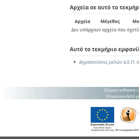
Διπλωματικές Εργασίες
Αρχεία σε αυτό το τεκμήρ
Πολιτικές Πρόσβασης
Ανά Ημερομηνία
Έκδοσης
Συγγραφείς
Αρχεία
Μέγεθος
Μο
Τίτλοι
Δεν υπάρχουν αρχεία που σχετίζ
Θέματα
Αυτό το τεκμήριο εμφανί
Δημοσιεύσεις μελών Δ.Ε.Π. σ
DSpace software
c
Επικοινωνήστε μ