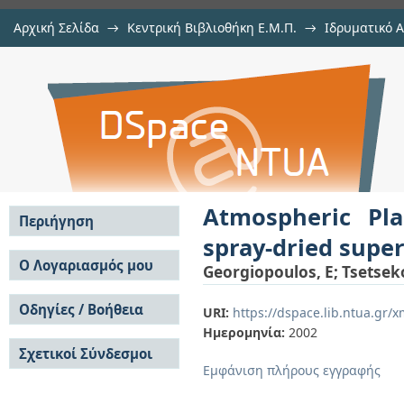
Αρχική Σελίδα
→
Κεντρική Βιβλιοθήκη Ε.Μ.Π.
→
Ιδρυματικό 
Atmospheric Plasma Spraying 
μελών Δ.Ε.Π. σε περιοδικά
→
Εμφάνιση Τεκμηρίου
Αποθετήριο DSpace/Manakin
superconducting YBa2Cu3O7-x po
Atmospheric Pla
Περιήγηση
spray-dried sup
Σε όλο το DSpace
Ο Λογαριασμός μου
Georgiopoulos, E
;
Tsetsek
Κοινότητες & Συλλογές
Σύνδεση
Ανά Ημερομηνία
Οδηγίες / Βοήθεια
Εγγραφή
URI:
https://dspace.lib.ntua.gr
Έκδοσης
Ημερομηνία:
2002
Οδηγίες Υποβολής
Συγγραφείς
Σχετικοί Σύνδεσμοι
Οδηγίες Χρήσης ΙΑ
Τίτλοι
Εμφάνιση πλήρους εγγραφής
Συχνές Ερωτήσεις
Θέματα
Οδηγίες Υποβολής -
Αυτή η Συλλογή