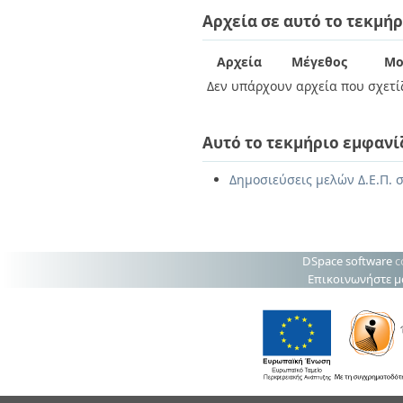
Διπλωματικές Εργασίες
Αρχεία σε αυτό το τεκμήρ
Πολιτικές Πρόσβασης
Ανά Ημερομηνία
Έκδοσης
Συγγραφείς
Αρχεία
Μέγεθος
Μο
Τίτλοι
Δεν υπάρχουν αρχεία που σχετίζ
Θέματα
Αυτό το τεκμήριο εμφανί
Δημοσιεύσεις μελών Δ.Ε.Π. σ
DSpace software
c
Επικοινωνήστε μ