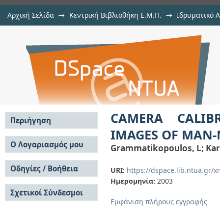
Αρχική Σελίδα
→
Κεντρική Βιβλιοθήκη Ε.Μ.Π.
→
Ιδρυματικό 
CAMERA CALIBRATION APPROACH
μελών Δ.Ε.Π. σε περιοδικά
→
Εμφάνιση Τεκμηρίου
Αποθετήριο DSpace/Manakin
OBJECTS
CAMERA CALIB
Περιήγηση
IMAGES OF MAN-
Σε όλο το DSpace
Ο Λογαριασμός μου
Grammatikopoulos, L
;
Kar
Κοινότητες & Συλλογές
Σύνδεση
Ανά Ημερομηνία
Οδηγίες / Βοήθεια
Εγγραφή
URI:
https://dspace.lib.ntua.gr
Έκδοσης
Ημερομηνία:
2003
Οδηγίες Υποβολής
Συγγραφείς
Σχετικοί Σύνδεσμοι
Οδηγίες Χρήσης ΙΑ
Τίτλοι
Εμφάνιση πλήρους εγγραφής
Συχνές Ερωτήσεις
Θέματα
Οδηγίες Υποβολής -
Αυτή η Συλλογή