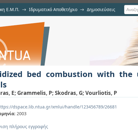
κη Ε.Μ.Π.
→
Ιδρυματικό Αποθετήριο
→
Δημοσιεύσεις
tion with the use of Greek solid fu
ιση Τεκμηρίου
uidized bed combustion with the 
ls
ras, E
;
Grammelis, P
;
Skodras, G
;
Vourliotis, P
ttps://dspace.lib.ntua.gr/xmlui/handle/123456789/26681
ομηνία:
2003
ιση πλήρους εγγραφής