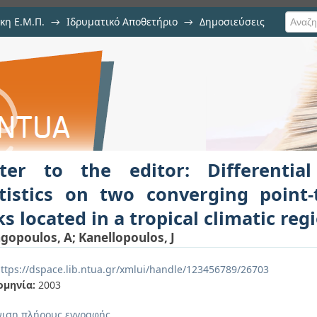
κη Ε.Μ.Π.
→
Ιδρυματικό Αποθετήριο
→
Δημοσιεύσεις
or: Differential rain attenuatio
ιση Τεκμηρίου
point terrestrial links located i
tter to the editor: Differentia
tistics on two converging point-t
ks located in a tropical climatic reg
gopoulos, A
;
Kanellopoulos, J
ttps://dspace.lib.ntua.gr/xmlui/handle/123456789/26703
ομηνία:
2003
ιση πλήρους εγγραφής