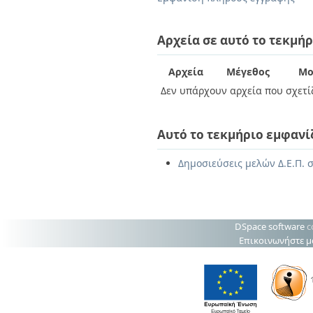
Διπλωματικές Εργασίες
Πολιτικές Πρόσβασης
Ανά Ημερομηνία
Έκδοσης
Αρχεία σε αυτό το τεκμήρ
Συγγραφείς
Τίτλοι
Αρχεία
Μέγεθος
Μο
Θέματα
Δεν υπάρχουν αρχεία που σχετίζ
Αυτό το τεκμήριο εμφανί
Δημοσιεύσεις μελών Δ.Ε.Π. σ
DSpace software
c
Επικοινωνήστε μ