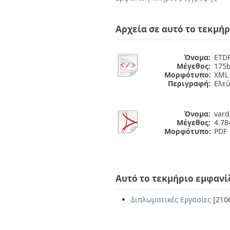
Αρχεία σε αυτό το τεκμήρ
Όνομα:
ETDF
Μέγεθος:
175b
Μορφότυπο:
XML
Περιγραφή:
Ελε
Όνομα:
vard
Μέγεθος:
4.7
Μορφότυπο:
PDF
Αυτό το τεκμήριο εμφανί
Διπλωματικές Εργασίες
[210