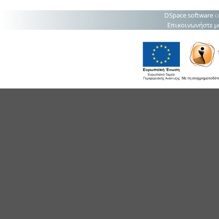
DSpace software
c
Επικοινωνήστε μ