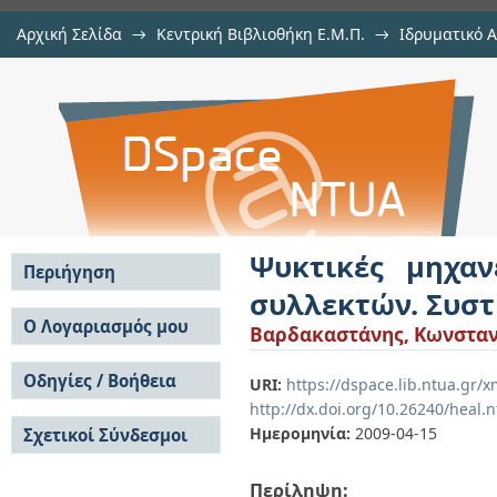
Αρχική Σελίδα
→
Κεντρική Βιβλιοθήκη Ε.Μ.Π.
→
Ιδρυματικό 
Ψυκτικές μηχανές προσρόφη
Εργασίες
→
Εμφάνιση Τεκμηρίου
Αποθετήριο DSpace/Manakin
Συστήματος ενεργού άνθρακα - με
Ψυκτικές μηχα
Περιήγηση
συλλεκτών. Συστ
Σε όλο το DSpace
Ο Λογαριασμός μου
Βαρδακαστάνης, Κωνσταντ
Κοινότητες & Συλλογές
Σύνδεση
Ανά Ημερομηνία
Οδηγίες / Βοήθεια
Εγγραφή
URI:
https://dspace.lib.ntua.gr/
Έκδοσης
http://dx.doi.org/10.26240/heal.
Οδηγίες Υποβολής
Συγγραφείς
Ημερομηνία:
2009-04-15
Σχετικοί Σύνδεσμοι
Οδηγίες Χρήσης ΙΑ
Τίτλοι
Συχνές Ερωτήσεις
Θέματα
Οδηγίες Υποβολής -
Περίληψη:
Αυτή η Συλλογή