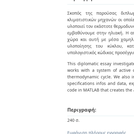
Διπλωματικές Εργασίες
Πολιτικές Πρόσβασης
Ανά Ημερομηνία
Σκοπός της παρούσας διπλω
Έκδοσης
κλιματιστικών μηχανών οι οποί
Συγγραφείς
Τίτλοι
υλοποιεί τον εκάστοτε θερμοδυν
Θέματα
εμβαθύνουμε στην ηλιακή. Η α
χώρα και αυτή με μέσα χαμηλ
υλοποίησης του κύκλου, κατ
υπολογιστικός κώδικας προσέγγι
This diplomatic essay investigat
works with a system of active 
thermodynamic cycle. We also in
specifications infos and data, 
code in MATLAB that creates the 
Περιγραφή:
240 σ.
Εμφάνιση πλήρους εγγραφής