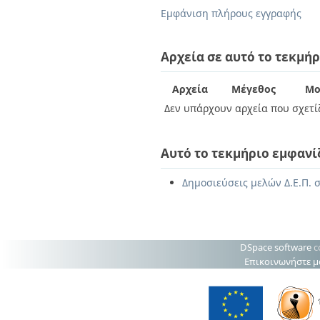
Διπλωματικές Εργασίες
Εμφάνιση πλήρους εγγραφής
Πολιτικές Πρόσβασης
Ανά Ημερομηνία
Έκδοσης
Συγγραφείς
Αρχεία σε αυτό το τεκμήρ
Τίτλοι
Θέματα
Αρχεία
Μέγεθος
Μο
Δεν υπάρχουν αρχεία που σχετίζ
Αυτό το τεκμήριο εμφανί
Δημοσιεύσεις μελών Δ.Ε.Π. σ
DSpace software
c
Επικοινωνήστε μ