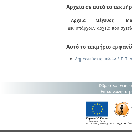
Διπλωματικές Εργασίες
Αρχεία σε αυτό το τεκμήρ
Πολιτικές Πρόσβασης
Ανά Ημερομηνία
Έκδοσης
Συγγραφείς
Αρχεία
Μέγεθος
Μο
Τίτλοι
Δεν υπάρχουν αρχεία που σχετίζ
Θέματα
Αυτό το τεκμήριο εμφανί
Δημοσιεύσεις μελών Δ.Ε.Π. σ
DSpace software
c
Επικοινωνήστε μ