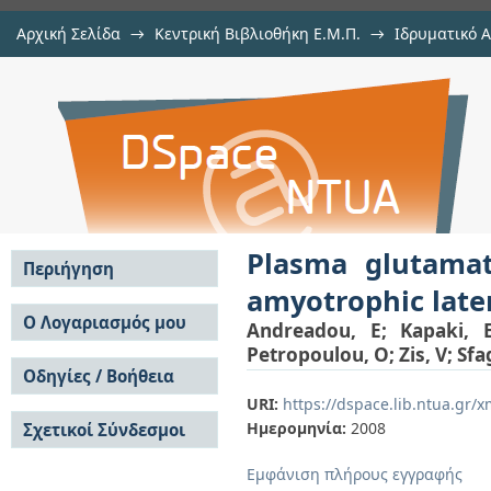
Αρχική Σελίδα
→
Κεντρική Βιβλιοθήκη Ε.Μ.Π.
→
Ιδρυματικό 
Plasma glutamate and glycine lev
μελών Δ.Ε.Π. σε περιοδικά
→
Εμφάνιση Τεκμηρίου
Αποθετήριο DSpace/Manakin
sclerosis
Plasma glutamat
Περιήγηση
amyotrophic later
Σε όλο το DSpace
Ο Λογαριασμός μου
Andreadou, E
;
Kapaki, 
Κοινότητες & Συλλογές
Petropoulou, O
;
Zis, V
;
Sfa
Σύνδεση
Ανά Ημερομηνία
Οδηγίες / Βοήθεια
Εγγραφή
Έκδοσης
URI:
https://dspace.lib.ntua.gr
Οδηγίες Υποβολής
Συγγραφείς
Ημερομηνία:
2008
Σχετικοί Σύνδεσμοι
Οδηγίες Χρήσης ΙΑ
Τίτλοι
Συχνές Ερωτήσεις
Θέματα
Εμφάνιση πλήρους εγγραφής
Οδηγίες Υποβολής -
Αυτή η Συλλογή