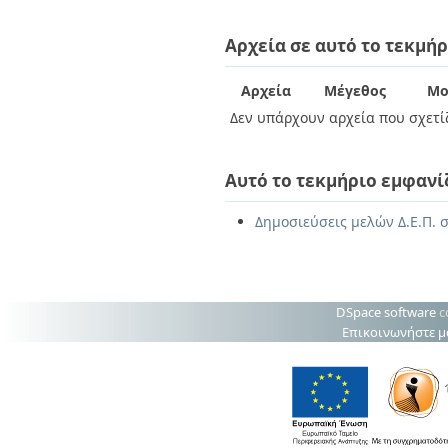
Διπλωματικές Εργασίες
Πολιτικές Πρόσβασης
Ανά Ημερομηνία
Αρχεία σε αυτό το τεκμήρ
Έκδοσης
Συγγραφείς
Τίτλοι
Αρχεία
Μέγεθος
Μο
Θέματα
Δεν υπάρχουν αρχεία που σχετίζ
Αυτό το τεκμήριο εμφανί
Δημοσιεύσεις μελών Δ.Ε.Π. σ
DSpace software
c
Επικοινωνήστε μ