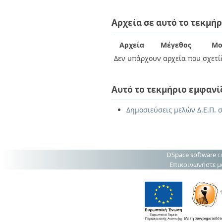
Διπλωματικές Εργασίες
Πολιτικές Πρόσβασης
Ανά Ημερομηνία
Αρχεία σε αυτό το τεκμήρ
Έκδοσης
Συγγραφείς
Τίτλοι
Αρχεία
Μέγεθος
Μο
Θέματα
Δεν υπάρχουν αρχεία που σχετίζ
Αυτό το τεκμήριο εμφανί
Δημοσιεύσεις μελών Δ.Ε.Π. σ
DSpace software
c
Επικοινωνήστε μ