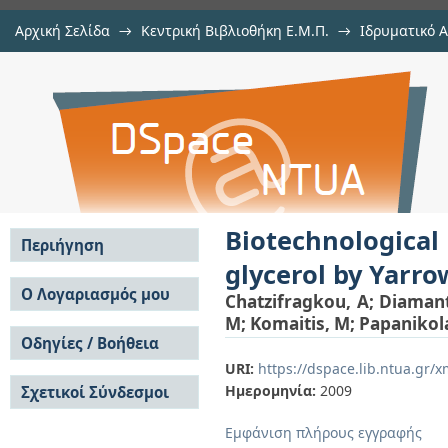
Αρχική Σελίδα
→
Κεντρική Βιβλιοθήκη Ε.Μ.Π.
→
Ιδρυματικό 
Biotechnological conversions of
μελών Δ.Ε.Π. σε περιοδικά
→
Εμφάνιση Τεκμηρίου
Αποθετήριο DSpace/Manakin
Yarrowia lipolytica strains
Biotechnological
Περιήγηση
glycerol by Yarrow
Σε όλο το DSpace
Ο Λογαριασμός μου
Chatzifragkou, A
;
Diamant
Κοινότητες & Συλλογές
M
;
Komaitis, M
;
Papanikol
Σύνδεση
Ανά Ημερομηνία
Οδηγίες / Βοήθεια
Εγγραφή
Έκδοσης
URI:
https://dspace.lib.ntua.gr
Οδηγίες Υποβολής
Συγγραφείς
Ημερομηνία:
2009
Σχετικοί Σύνδεσμοι
Οδηγίες Χρήσης ΙΑ
Τίτλοι
Συχνές Ερωτήσεις
Θέματα
Εμφάνιση πλήρους εγγραφής
Οδηγίες Υποβολής -
Αυτή η Συλλογή