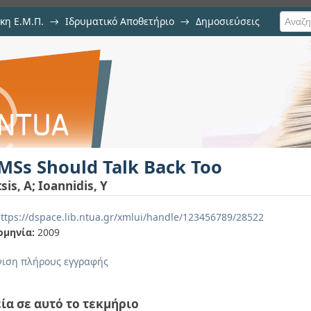
κη Ε.Μ.Π.
→
Ιδρυματικό Αποθετήριο
→
Δημοσιεύσεις
ack Too
ιση Τεκμηρίου
MSs Should Talk Back Too
sis, A
;
Ioannidis, Y
ttps://dspace.lib.ntua.gr/xmlui/handle/123456789/28522
ομηνία:
2009
ιση πλήρους εγγραφής
ία σε αυτό το τεκμήριο