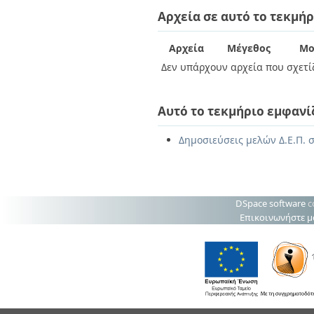
Διπλωματικές Εργασίες
Αρχεία σε αυτό το τεκμήρ
Πολιτικές Πρόσβασης
Ανά Ημερομηνία
Έκδοσης
Συγγραφείς
Αρχεία
Μέγεθος
Μο
Τίτλοι
Δεν υπάρχουν αρχεία που σχετίζ
Θέματα
Αυτό το τεκμήριο εμφανί
Δημοσιεύσεις μελών Δ.Ε.Π. σ
DSpace software
c
Επικοινωνήστε μ