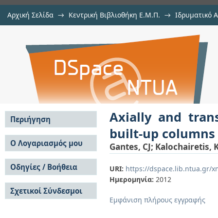
Αρχική Σελίδα
→
Κεντρική Βιβλιοθήκη Ε.Μ.Π.
→
Ιδρυματικό 
Axially and transversely loaded
μελών Δ.Ε.Π. σε περιοδικά
→
Εμφάνιση Τεκμηρίου
Αποθετήριο DSpace/Manakin
with arbitrary supports
Axially and tra
Περιήγηση
built-up columns 
Σε όλο το DSpace
Ο Λογαριασμός μου
Gantes, CJ
;
Kalochairetis, 
Κοινότητες & Συλλογές
Σύνδεση
Ανά Ημερομηνία
Οδηγίες / Βοήθεια
Εγγραφή
URI:
https://dspace.lib.ntua.gr
Έκδοσης
Ημερομηνία:
2012
Οδηγίες Υποβολής
Συγγραφείς
Σχετικοί Σύνδεσμοι
Οδηγίες Χρήσης ΙΑ
Τίτλοι
Εμφάνιση πλήρους εγγραφής
Συχνές Ερωτήσεις
Θέματα
Οδηγίες Υποβολής -
Αυτή η Συλλογή