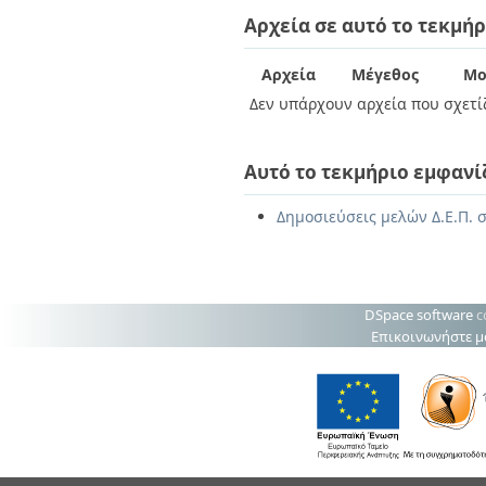
Διπλωματικές Εργασίες
Αρχεία σε αυτό το τεκμήρ
Πολιτικές Πρόσβασης
Ανά Ημερομηνία
Έκδοσης
Συγγραφείς
Αρχεία
Μέγεθος
Μο
Τίτλοι
Δεν υπάρχουν αρχεία που σχετίζ
Θέματα
Αυτό το τεκμήριο εμφανί
Δημοσιεύσεις μελών Δ.Ε.Π. σ
DSpace software
c
Επικοινωνήστε μ