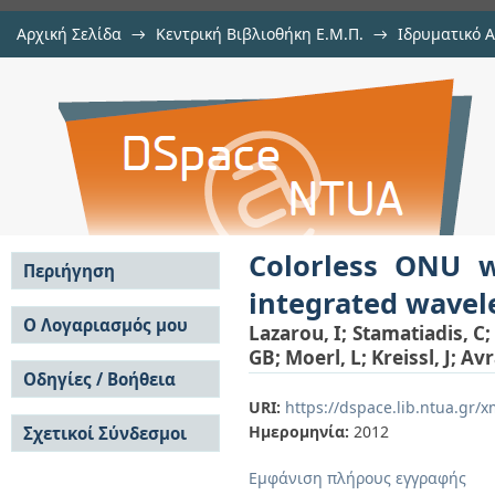
Αρχική Σελίδα
→
Κεντρική Βιβλιοθήκη Ε.Μ.Π.
→
Ιδρυματικό 
Colorless ONU with discolored sou
μελών Δ.Ε.Π. σε περιοδικά
→
Εμφάνιση Τεκμηρίου
Αποθετήριο DSpace/Manakin
converter
Colorless ONU w
Περιήγηση
integrated wavel
Σε όλο το DSpace
Ο Λογαριασμός μου
Lazarou, I
;
Stamatiadis, C
;
Κοινότητες & Συλλογές
GB
;
Moerl, L
;
Kreissl, J
;
Avr
Σύνδεση
Ανά Ημερομηνία
Οδηγίες / Βοήθεια
Εγγραφή
Έκδοσης
URI:
https://dspace.lib.ntua.gr
Οδηγίες Υποβολής
Συγγραφείς
Ημερομηνία:
2012
Σχετικοί Σύνδεσμοι
Οδηγίες Χρήσης ΙΑ
Τίτλοι
Συχνές Ερωτήσεις
Θέματα
Εμφάνιση πλήρους εγγραφής
Οδηγίες Υποβολής -
Αυτή η Συλλογή