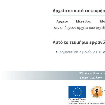
Διπλωματικές Εργασίες
Πολιτικές Πρόσβασης
Ανά Ημερομηνία
Αρχεία σε αυτό το τεκμήρ
Έκδοσης
Συγγραφείς
Τίτλοι
Αρχεία
Μέγεθος
Μο
Θέματα
Δεν υπάρχουν αρχεία που σχετίζ
Αυτό το τεκμήριο εμφανί
Δημοσιεύσεις μελών Δ.Ε.Π. σ
DSpace software
c
Επικοινωνήστε μ