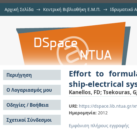
Αρχική Σελίδα
→
Κεντρική Βιβλιοθήκη Ε.Μ.Π.
→
Ιδρυματικό 
Effort to formulate voltage mod
μελών Δ.Ε.Π. σε περιοδικά
→
Εμφάνιση Τεκμηρίου
Αποθετήριο DSpace/Manakin
systems with pulsed loads
Effort to formul
Περιήγηση
ship-electrical s
Σε όλο το DSpace
Ο Λογαριασμός μου
Kanellos, FD
;
Tsekouras, G
Κοινότητες & Συλλογές
Σύνδεση
Ανά Ημερομηνία
Οδηγίες / Βοήθεια
Εγγραφή
URI:
https://dspace.lib.ntua.gr
Έκδοσης
Ημερομηνία:
2012
Οδηγίες Υποβολής
Συγγραφείς
Σχετικοί Σύνδεσμοι
Οδηγίες Χρήσης ΙΑ
Τίτλοι
Εμφάνιση πλήρους εγγραφής
Συχνές Ερωτήσεις
Θέματα
Οδηγίες Υποβολής -
Αυτή η Συλλογή