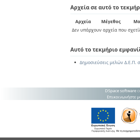
Διπλωματικές Εργασίες
Αρχεία σε αυτό το τεκμήρ
Πολιτικές Πρόσβασης
Ανά Ημερομηνία
Έκδοσης
Συγγραφείς
Αρχεία
Μέγεθος
Μο
Τίτλοι
Δεν υπάρχουν αρχεία που σχετίζ
Θέματα
Αυτό το τεκμήριο εμφανί
Δημοσιεύσεις μελών Δ.Ε.Π. σ
DSpace software
c
Επικοινωνήστε μ