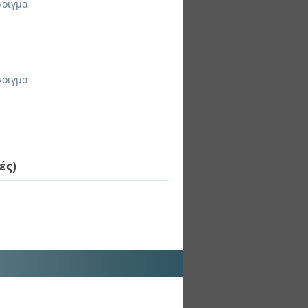
νοιγμα
νοιγμα
ές)