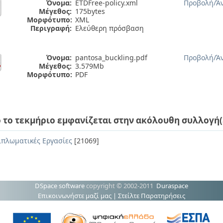
Όνομα:
ETDFree-policy.xml
Προβολή/
Ά
Μέγεθος:
175bytes
Μορφότυπο:
XML
Περιγραφή:
Ελεύθερη πρόσβαση
Όνομα:
pantosa_buckling.pdf
Προβολή/
Ά
Μέγεθος:
3.579Mb
Μορφότυπο:
PDF
 το τεκμήριο εμφανίζεται στην ακόλουθη συλλογή(
ιπλωματικές Εργασίες
[21069]
DSpace software
copyright © 2002-2011
Duraspace
Επικοινωνήστε μαζί μας
|
Στείλτε Παρατηρήσεις