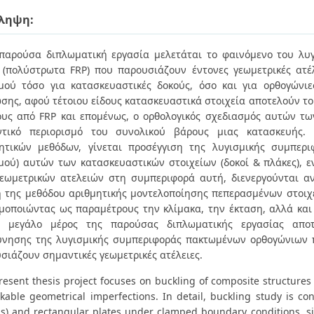
ληψη:
παρούσα διπλωματική εργασία μελετάται το φαινόμενο του λυ
 (πολύστρωτα FRP) που παρουσιάζουν έντονες γεωμετρικές ατέλε
μού τόσο για κατασκευαστικές δοκούς, όσο και για ορθογώνιε
σης, αφού τέτοιου είδους κατασκευαστικά στοιχεία αποτελούν το
υς από FRP και επομένως, ο ορθολογικός σχεδιασμός αυτών τω
ντικό περιορισμό του συνολικού βάρους μιας κατασκευής
ητικών μεθόδων, γίνεται προσέγγιση της λυγισμικής συμπερι
μού) αυτών των κατασκευαστικών στοιχείων (δοκοί & πλάκες), ε
εωμετρικών ατελειών στη συμπεριφορά αυτή, διενεργούνται αν
 της μεθόδου αριθμητικής μοντελοποίησης πεπερασμένων στοιχεί
μοποιώντας ως παραμέτρους την κλίμακα, την έκταση, αλλά και 
ς, μεγάλο μέρος της παρούσας διπλωματικής εργασίας αποτ
ύνησης της λυγισμικής συμπεριφοράς πακτωμένων ορθογώνιων
σιάζουν σημαντικές γεωμετρικές ατέλειες.
resent thesis project focuses on buckling of composite structures
kable geometrical imperfections. In detail, buckling study is co
s) and rectangular plates under clamped boundary conditions, si