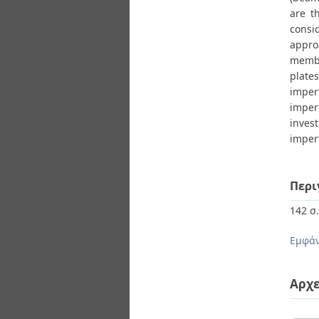
are t
consi
appro
membe
plate
imper
imper
inves
imper
Περι
142 σ
Εμφάν
Αρχε