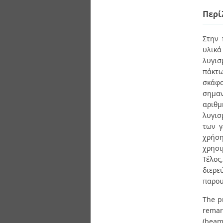
Διπλωματικές Εργασίες
Πολιτικές Πρόσβασης
Περί
Ανά Ημερομηνία
Έκδοσης
Συγγραφείς
Στην 
Τίτλοι
υλικά
Θέματα
λυγισ
πάκτω
σκάφο
σημα
αριθμ
λυγισ
των γ
χρήση
χρησι
Τέλο
διερε
παρου
The p
remar
(beam