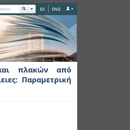
ΕΛ
ENG
σύνθετα υλικά με
ματική διερεύνηση
και πλακών από
ειες: Παραμετρική