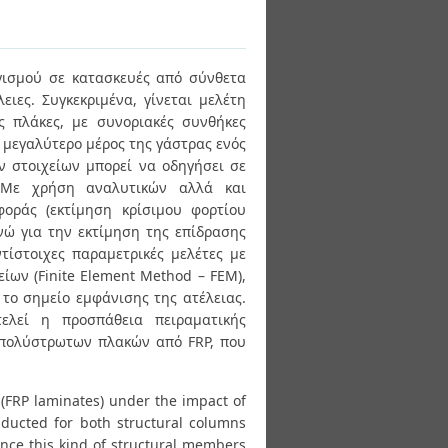
γισμού σε κατασκευές από σύνθετα
ιες. Συγκεκριμένα, γίνεται μελέτη
ς πλάκες, με συνοριακές συνθήκες
 μεγαλύτερο μέρος της γάστρας ενός
ν στοιχείων μπορεί να οδηγήσει σε
. Με χρήση αναλυτικών αλλά και
φοράς (εκτίμηση κρίσιμου φορτίου
νώ για την εκτίμηση της επίδρασης
τίστοιχες παραμετρικές μελέτες με
ων (Finite Element Method – FEM),
το σημείο εμφάνισης της ατέλειας.
ελεί η προσπάθεια πειραματικής
 πολύστρωτων πλακών από FRP, που
 (FRP laminates) under the impact of
nducted for both structural columns
nce this kind of structural members