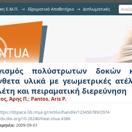
κη Ε.Μ.Π.
→
Ιδρυματικό Αποθετήριο
→
Διπλωματικές
ρωτων δοκών και πλακών από 
ες: Παραμετρική μελέτη και πειρα
γισμός πολύστρωτων δοκών 
νθετα υλικά με γεωμετρικές ατέλ
λέτη και πειραματική διερεύνηση
ος, Άρης Π.
;
Pantos, Aris P.
ttps://dspace.lib.ntua.gr/xmlui/handle/123456789/2974
/dx.doi.org/10.26240/heal.ntua.4386
ομηνία:
2009-09-01