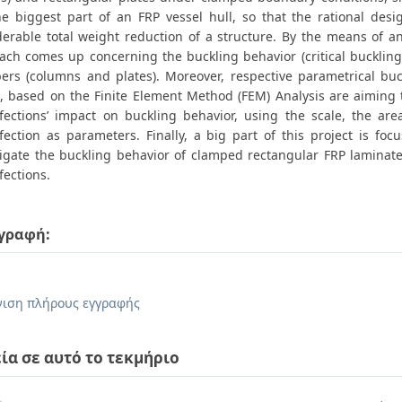
he biggest part of an FRP vessel hull, so that the rational des
derable total weight reduction of a structure. By the means of a
ach comes up concerning the buckling behavior (critical buckling 
rs (columns and plates). Moreover, respective parametrical bu
s, based on the Finite Element Method (FEM) Analysis are aiming 
fections’ impact on buckling behavior, using the scale, the ar
fection as parameters. Finally, a big part of this project is foc
tigate the buckling behavior of clamped rectangular FRP laminat
fections.
γραφή:
.
ιση πλήρους εγγραφής
ία σε αυτό το τεκμήριο