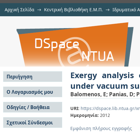
Αρχική Σελίδα
→
Κεντρική Βιβλιοθήκη Ε.Μ.Π.
→
Ιδρυματικό 
Exergy analysis of metal oxid
μελών Δ.Ε.Π. σε περιοδικά
→
Εμφάνιση Τεκμηρίου
Αποθετήριο DSpace/Manakin
sustainability prospects
Exergy analysis
Περιήγηση
under vacuum sus
Σε όλο το DSpace
Ο Λογαριασμός μου
Balomenos, E
;
Panias, D
;
P
Κοινότητες & Συλλογές
Σύνδεση
Ανά Ημερομηνία
Οδηγίες / Βοήθεια
Εγγραφή
URI:
https://dspace.lib.ntua.gr
Έκδοσης
Ημερομηνία:
2012
Οδηγίες Υποβολής
Συγγραφείς
Σχετικοί Σύνδεσμοι
Οδηγίες Χρήσης ΙΑ
Τίτλοι
Εμφάνιση πλήρους εγγραφής
Συχνές Ερωτήσεις
Θέματα
Οδηγίες Υποβολής -
Αυτή η Συλλογή