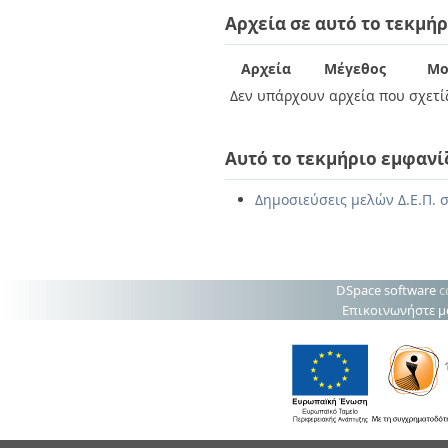
Διπλωματικές Εργασίες
Αρχεία σε αυτό το τεκμήρ
Πολιτικές Πρόσβασης
Ανά Ημερομηνία
Έκδοσης
Συγγραφείς
Αρχεία
Μέγεθος
Μο
Τίτλοι
Δεν υπάρχουν αρχεία που σχετίζ
Θέματα
Αυτό το τεκμήριο εμφανί
Δημοσιεύσεις μελών Δ.Ε.Π. σ
DSpace software
c
Επικοινωνήστε μ