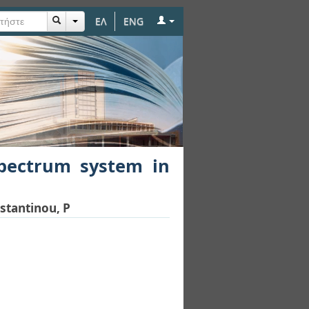
ΕΛ
ENG
m in modern office
pectrum system in
stantinou, P