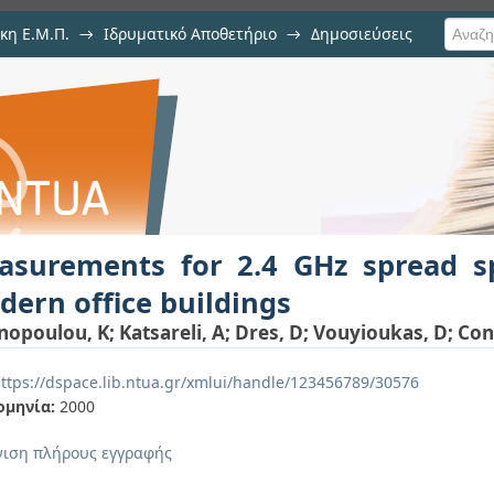
κη Ε.Μ.Π.
→
Ιδρυματικό Αποθετήριο
→
Δημοσιεύσεις
2.4 GHz spread spectrum syste
ση Τεκμηρίου
asurements for 2.4 GHz spread s
ern office buildings
nopoulou, K
;
Katsareli, A
;
Dres, D
;
Vouyioukas, D
;
Con
ttps://dspace.lib.ntua.gr/xmlui/handle/123456789/30576
ομηνία:
2000
ιση πλήρους εγγραφής