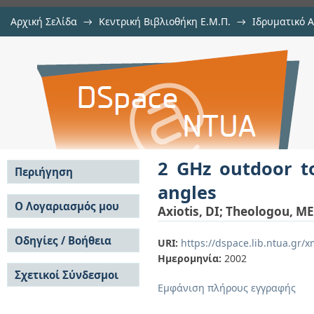
Αρχική Σελίδα
→
Κεντρική Βιβλιοθήκη Ε.Μ.Π.
→
Ιδρυματικό 
2 GHz outdoor to indoor propagatio
μελών Δ.Ε.Π. σε συνέδρια
→
Εμφάνιση Τεκμηρίου
Αποθετήριο DSpace/Manakin
2 GHz outdoor to
Περιήγηση
angles
Σε όλο το DSpace
Ο Λογαριασμός μου
Axiotis, DI
;
Theologou, ME
Κοινότητες & Συλλογές
Σύνδεση
Ανά Ημερομηνία
Οδηγίες / Βοήθεια
Εγγραφή
URI:
https://dspace.lib.ntua.gr
Έκδοσης
Ημερομηνία:
2002
Οδηγίες Υποβολής
Συγγραφείς
Σχετικοί Σύνδεσμοι
Οδηγίες Χρήσης ΙΑ
Τίτλοι
Εμφάνιση πλήρους εγγραφής
Συχνές Ερωτήσεις
Θέματα
Οδηγίες Υποβολής -
Αυτή η Συλλογή