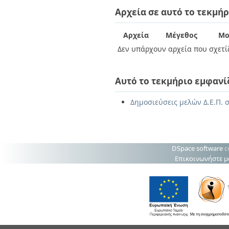
Διπλωματικές Εργασίες
Αρχεία σε αυτό το τεκμήρ
Πολιτικές Πρόσβασης
Ανά Ημερομηνία
Έκδοσης
Συγγραφείς
Αρχεία
Μέγεθος
Μο
Τίτλοι
Δεν υπάρχουν αρχεία που σχετίζ
Θέματα
Αυτό το τεκμήριο εμφανί
Δημοσιεύσεις μελών Δ.Ε.Π. 
DSpace software
c
Επικοινωνήστε μ