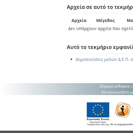
Διπλωματικές Εργασίες
Αρχεία σε αυτό το τεκμήρ
Πολιτικές Πρόσβασης
Ανά Ημερομηνία
Έκδοσης
Συγγραφείς
Αρχεία
Μέγεθος
Μο
Τίτλοι
Δεν υπάρχουν αρχεία που σχετίζ
Θέματα
Αυτό το τεκμήριο εμφανί
Δημοσιεύσεις μελών Δ.Ε.Π. 
DSpace software
c
Επικοινωνήστε μ