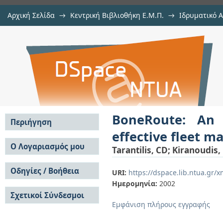
Αρχική Σελίδα
→
Κεντρική Βιβλιοθήκη Ε.Μ.Π.
→
Ιδρυματικό 
BoneRoute: An adaptive memor
μελών Δ.Ε.Π. σε συνέδρια
→
Εμφάνιση Τεκμηρίου
Αποθετήριο DSpace/Manakin
management
BoneRoute: An
Περιήγηση
effective fleet 
Σε όλο το DSpace
Ο Λογαριασμός μου
Tarantilis, CD
;
Kiranoudis,
Κοινότητες & Συλλογές
Σύνδεση
Ανά Ημερομηνία
Οδηγίες / Βοήθεια
Εγγραφή
URI:
https://dspace.lib.ntua.gr
Έκδοσης
Ημερομηνία:
2002
Οδηγίες Υποβολής
Συγγραφείς
Σχετικοί Σύνδεσμοι
Οδηγίες Χρήσης ΙΑ
Τίτλοι
Εμφάνιση πλήρους εγγραφής
Συχνές Ερωτήσεις
Θέματα
Οδηγίες Υποβολής -
Αυτή η Συλλογή