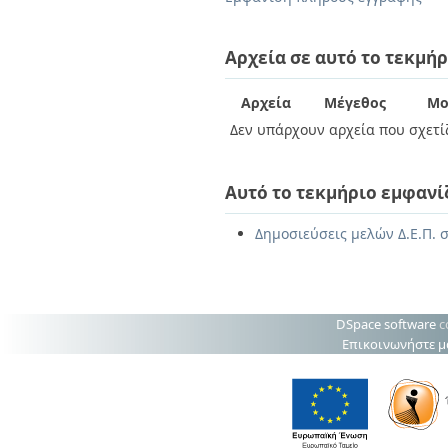
Διπλωματικές Εργασίες
Πολιτικές Πρόσβασης
Ανά Ημερομηνία
Έκδοσης
Αρχεία σε αυτό το τεκμήρ
Συγγραφείς
Τίτλοι
Αρχεία
Μέγεθος
Μο
Θέματα
Δεν υπάρχουν αρχεία που σχετίζ
Αυτό το τεκμήριο εμφανί
Δημοσιεύσεις μελών Δ.Ε.Π. 
DSpace software
c
Επικοινωνήστε μ