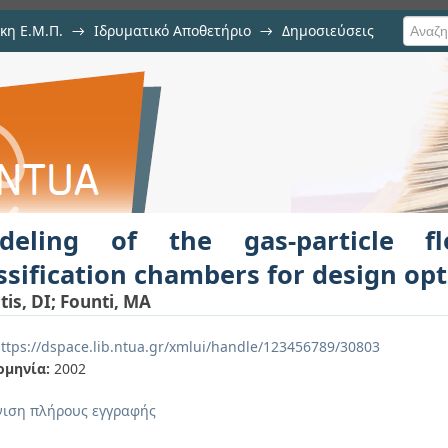
κη Ε.Μ.Π.
→
Ιδρυματικό Αποθετήριο
→
Δημοσιεύσεις
particle flow in industrial classi
ση Τεκμηρίου
deling of the gas-particle fl
ssification chambers for design op
tis, DI
;
Founti, MA
ttps://dspace.lib.ntua.gr/xmlui/handle/123456789/30803
ομηνία:
2002
ιση πλήρους εγγραφής