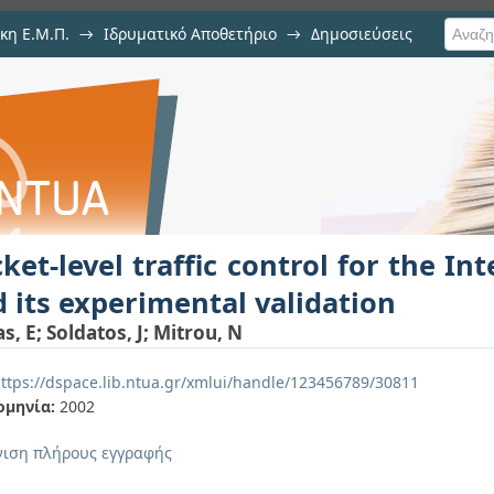
κη Ε.Μ.Π.
→
Ιδρυματικό Αποθετήριο
→
Δημοσιεύσεις
fic control for the Internet: A
ση Τεκμηρίου
tion
ket-level traffic control for the I
 its experimental validation
as, E
;
Soldatos, J
;
Mitrou, N
ttps://dspace.lib.ntua.gr/xmlui/handle/123456789/30811
ομηνία:
2002
ιση πλήρους εγγραφής