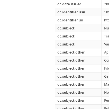
Διπλωματικές Εργασίες
dc.date.issued
20
Πολιτικές Πρόσβασης
Ανά Ημερομηνία
Έκδοσης
dc.identifier.issn
10
Συγγραφείς
dc.identifier.uri
ht
Τίτλοι
Θέματα
dc.subject
Nu
dc.subject
Tr
dc.subject
Va
dc.subject.other
Ap
dc.subject.other
Co
dc.subject.other
Fib
dc.subject.other
Ga
dc.subject.other
Ma
dc.subject.other
No
dc.subject.other
Pe
dc.subject.other
Pu