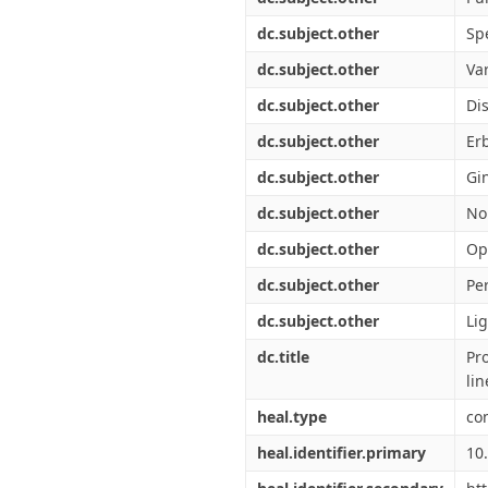
dc.subject.other
Sp
dc.subject.other
Va
dc.subject.other
Di
dc.subject.other
Er
dc.subject.other
Gi
dc.subject.other
No
dc.subject.other
Op
dc.subject.other
Per
dc.subject.other
Li
dc.title
Pr
li
heal.type
co
heal.identifier.primary
10