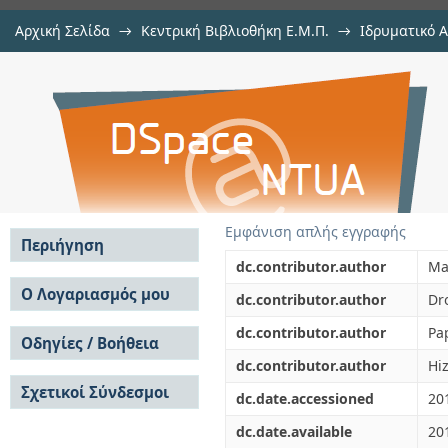
Αρχική Σελίδα
→
Κεντρική Βιβλιοθήκη Ε.Μ.Π.
→
Ιδρυματικό 
Propagation of Pereira-Stenflo typ
μελών Δ.Ε.Π. σε συνέδρια
→
Εμφάνιση Τεκμηρίου
Αποθετήριο DSpace/Manakin
Perturbed variational approach
Εμφάνιση απλής εγγραφής
Περιήγηση
dc.contributor.author
Ma
Σε όλο το DSpace
Ο Λογαριασμός μου
dc.contributor.author
Dro
Κοινότητες & Συλλογές
Σύνδεση
dc.contributor.author
Pa
Ανά Ημερομηνία
Οδηγίες / Βοήθεια
Εγγραφή
Έκδοσης
dc.contributor.author
Hiz
Οδηγίες Υποβολής
Συγγραφείς
Σχετικοί Σύνδεσμοι
Οδηγίες Χρήσης ΙΑ
Τίτλοι
dc.date.accessioned
20
Συχνές Ερωτήσεις
Θέματα
dc.date.available
20
Οδηγίες Υποβολής -
Αυτή η Συλλογή