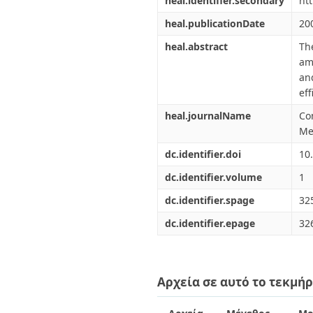
heal.identifier.secondary
ht
heal.publicationDate
20
heal.abstract
Th
am
an
eff
heal.journalName
Co
Me
dc.identifier.doi
10
dc.identifier.volume
1
dc.identifier.spage
32
dc.identifier.epage
32
Αρχεία σε αυτό το τεκμήρ