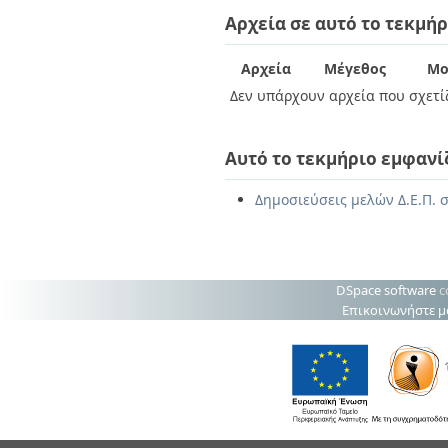
Διπλωματικές Εργασίες
Αρχεία σε αυτό το τεκμήρ
Πολιτικές Πρόσβασης
Ανά Ημερομηνία
Έκδοσης
Συγγραφείς
Αρχεία
Μέγεθος
Μο
Τίτλοι
Δεν υπάρχουν αρχεία που σχετίζ
Θέματα
Αυτό το τεκμήριο εμφανί
Δημοσιεύσεις μελών Δ.Ε.Π. 
DSpace software
c
Επικοινωνήστε μ