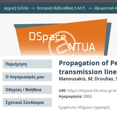
Αρχική Σελίδα
→
Κεντρική Βιβλιοθήκη Ε.Μ.Π.
→
Ιδρυματικό 
Propagation of Pereira-Stenflo typ
μελών Δ.Ε.Π. σε συνέδρια
→
Εμφάνιση Τεκμηρίου
Αποθετήριο DSpace/Manakin
Perturbed variational approach
Propagation of Pe
Περιήγηση
transmission line
Σε όλο το DSpace
Ο Λογαριασμός μου
Manousakis, M
;
Droulias, 
Κοινότητες & Συλλογές
Σύνδεση
Ανά Ημερομηνία
Οδηγίες / Βοήθεια
Εγγραφή
URI:
https://dspace.lib.ntua.gr
Έκδοσης
Ημερομηνία:
2002
Οδηγίες Υποβολής
Συγγραφείς
Σχετικοί Σύνδεσμοι
Οδηγίες Χρήσης ΙΑ
Τίτλοι
Εμφάνιση πλήρους εγγραφής
Συχνές Ερωτήσεις
Θέματα
Οδηγίες Υποβολής -
Αυτή η Συλλογή