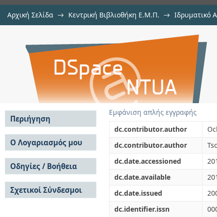
Αρχική Σελίδα
→
Κεντρική Βιβλιοθήκη Ε.Μ.Π.
→
Ιδρυματικό 
Speciation analysis of selenium u
μελών Δ.Ε.Π. σε συνέδρια
→
Εμφάνιση Τεκμηρίου
Αποθετήριο DSpace/Manakin
Εμφάνιση απλής εγγραφής
Περιήγηση
dc.contributor.author
Oc
Σε όλο το DSpace
Ο Λογαριασμός μου
dc.contributor.author
Tso
Κοινότητες & Συλλογές
Σύνδεση
dc.date.accessioned
20
Ανά Ημερομηνία
Οδηγίες / Βοήθεια
Εγγραφή
Έκδοσης
dc.date.available
20
Οδηγίες Υποβολής
Συγγραφείς
Σχετικοί Σύνδεσμοι
Οδηγίες Χρήσης ΙΑ
Τίτλοι
dc.date.issued
20
Συχνές Ερωτήσεις
Θέματα
dc.identifier.issn
00
Οδηγίες Υποβολής -
Αυτή η Συλλογή