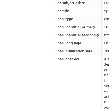
dc.subject.other
Fr
dc.title
Sp
heal.type
co
heal.identifier.primary
10
heal.identifier.secondary
ht
heal.language
En
heal.publicationDate
20
heal.abstract
A 
Se
on
ha
fo
Se
as
ac
di
ac