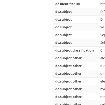
Διπλωματικές Εργασίες
dc.identifier.uri
ht
Πολιτικές Πρόσβασης
Ανά Ημερομηνία
Έκδοσης
dc.subject
Di
Συγγραφείς
dc.subject
Di
Τίτλοι
Θέματα
dc.subject
Se
dc.subject
Se(
dc.subject
Se
dc.subject.classification
Che
dc.subject.other
al
dc.subject.other
di
dc.subject.other
di
dc.subject.other
ele
dc.subject.other
hy
dc.subject.other
me
dc.subject.other
se