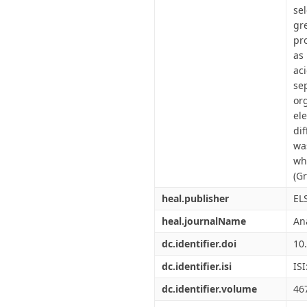
se
gr
pr
as
aci
se
or
el
di
wa
wh
(Gr
heal.publisher
EL
heal.journalName
An
dc.identifier.doi
10
dc.identifier.isi
IS
dc.identifier.volume
46