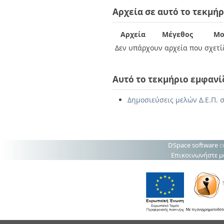
Διπλωματικές Εργασίες
Αρχεία σε αυτό το τεκμήρ
Πολιτικές Πρόσβασης
Ανά Ημερομηνία
Έκδοσης
Συγγραφείς
Αρχεία
Μέγεθος
Μο
Τίτλοι
Δεν υπάρχουν αρχεία που σχετίζ
Θέματα
Αυτό το τεκμήριο εμφανί
Δημοσιεύσεις μελών Δ.Ε.Π. 
DSpace software
c
Επικοινωνήστε μ