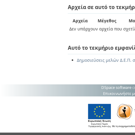
Διπλωματικές Εργασίες
Αρχεία σε αυτό το τεκμήρ
Πολιτικές Πρόσβασης
Ανά Ημερομηνία
Έκδοσης
Συγγραφείς
Αρχεία
Μέγεθος
Μο
Τίτλοι
Δεν υπάρχουν αρχεία που σχετίζ
Θέματα
Αυτό το τεκμήριο εμφανί
Δημοσιεύσεις μελών Δ.Ε.Π. 
DSpace software
c
Επικοινωνήστε μ