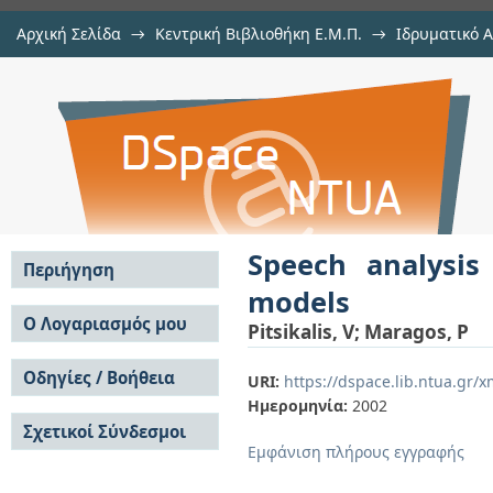
Αρχική Σελίδα
→
Κεντρική Βιβλιοθήκη Ε.Μ.Π.
→
Ιδρυματικό 
Speech analysis and feature extrac
μελών Δ.Ε.Π. σε συνέδρια
→
Εμφάνιση Τεκμηρίου
Αποθετήριο DSpace/Manakin
Speech analysis
Περιήγηση
models
Σε όλο το DSpace
Ο Λογαριασμός μου
Pitsikalis, V
;
Maragos, P
Κοινότητες & Συλλογές
Σύνδεση
Ανά Ημερομηνία
Οδηγίες / Βοήθεια
Εγγραφή
URI:
https://dspace.lib.ntua.gr
Έκδοσης
Ημερομηνία:
2002
Οδηγίες Υποβολής
Συγγραφείς
Σχετικοί Σύνδεσμοι
Οδηγίες Χρήσης ΙΑ
Τίτλοι
Εμφάνιση πλήρους εγγραφής
Συχνές Ερωτήσεις
Θέματα
Οδηγίες Υποβολής -
Αυτή η Συλλογή