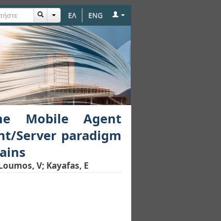
ΕΛ
ENG
ogy in comparison to
ffServ Domains
he Mobile Agent
ent/Server paradigm
ains
Loumos, V
;
Kayafas, E