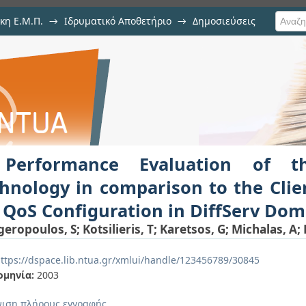
κη Ε.Μ.Π.
→
Ιδρυματικό Αποθετήριο
→
Δημοσιεύσεις
ation of the Mobile Agent technol
ση Τεκμηρίου
radigm for QoS Configuration in Di
Performance Evaluation of t
hnology in comparison to the Cli
 QoS Configuration in DiffServ Dom
geropoulos, S
;
Kotsilieris, T
;
Karetsos, G
;
Michalas, A
;
ttps://dspace.lib.ntua.gr/xmlui/handle/123456789/30845
ομηνία:
2003
ιση πλήρους εγγραφής