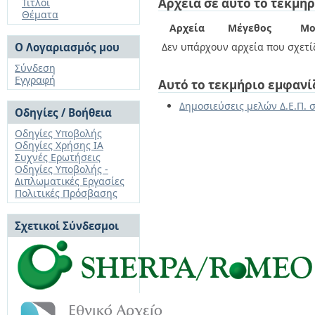
Αρχεία σε αυτό το τεκμήρ
Τίτλοι
Θέματα
Αρχεία
Μέγεθος
Μο
Ο Λογαριασμός μου
Δεν υπάρχουν αρχεία που σχετίζ
Σύνδεση
Εγγραφή
Αυτό το τεκμήριο εμφανί
Δημοσιεύσεις μελών Δ.Ε.Π. 
Οδηγίες / Βοήθεια
Οδηγίες Υποβολής
Οδηγίες Χρήσης ΙΑ
Συχνές Ερωτήσεις
Οδηγίες Υποβολής -
Διπλωματικές Εργασίες
Πολιτικές Πρόσβασης
Σχετικοί Σύνδεσμοι