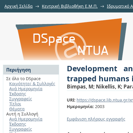
Αρχική Σελίδα
→
Κεντρική Βιβλιοθήκη Ε.Μ.Π.
→
Ιδρυματικό 
Development and testing of a d
Αποθετήριο DSpace/Manakin
Δ.Ε.Π. σε συνέδρια
→
Εμφάνιση Τεκμηρίου
building ruins
Development an
Περιήγηση
trapped humans i
Σε όλο το DSpace
Κοινότητες & Συλλογές
Bimpas, M
;
Nikellis, K
;
Par
Ανά Ημερομηνία
Έκδοσης
Συγγραφείς
URI:
https://dspace.lib.ntua.gr
Τίτλοι
Ημερομηνία:
2003
Θέματα
Αυτή η Συλλογή
Ανά Ημερομηνία
Εμφάνιση πλήρους εγγραφής
Έκδοσης
Συγγραφείς