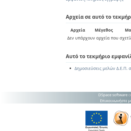
Διπλωματικές Εργασίες
Πολιτικές Πρόσβασης
Ανά Ημερομηνία
Έκδοσης
Αρχεία σε αυτό το τεκμήρ
Συγγραφείς
Τίτλοι
Αρχεία
Μέγεθος
Μο
Θέματα
Δεν υπάρχουν αρχεία που σχετίζ
Αυτό το τεκμήριο εμφανί
Δημοσιεύσεις μελών Δ.Ε.Π. 
DSpace software
c
Επικοινωνήστε μ