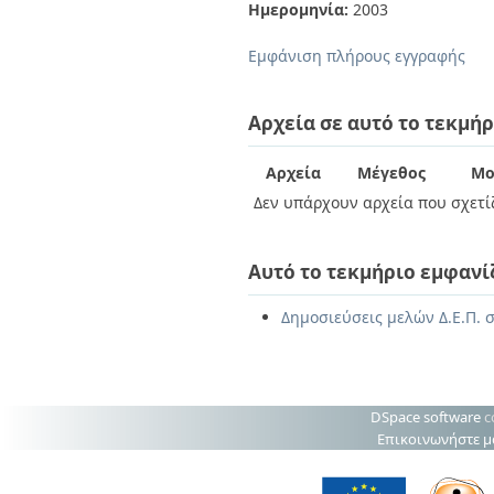
Διπλωματικές Εργασίες
Ημερομηνία:
2003
Πολιτικές Πρόσβασης
Ανά Ημερομηνία
Έκδοσης
Εμφάνιση πλήρους εγγραφής
Συγγραφείς
Τίτλοι
Θέματα
Αρχεία σε αυτό το τεκμήρ
Αρχεία
Μέγεθος
Μο
Δεν υπάρχουν αρχεία που σχετίζ
Αυτό το τεκμήριο εμφανί
Δημοσιεύσεις μελών Δ.Ε.Π. 
DSpace software
c
Επικοινωνήστε μ