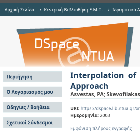
Αρχική Σελίδα
→
Κεντρική Βιβλιοθήκη Ε.Μ.Π.
→
Ιδρυματικό 
Interpolation of Tomographic Data 
μελών Δ.Ε.Π. σε συνέδρια
→
Εμφάνιση Τεκμηρίου
Αποθετήριο DSpace/Manakin
Interpolation of
Περιήγηση
Approach
Σε όλο το DSpace
Ο Λογαριασμός μου
Asvestas, PA
;
Skevofilakas
Κοινότητες & Συλλογές
Σύνδεση
Ανά Ημερομηνία
Οδηγίες / Βοήθεια
Εγγραφή
URI:
https://dspace.lib.ntua.gr
Έκδοσης
Ημερομηνία:
2003
Οδηγίες Υποβολής
Συγγραφείς
Σχετικοί Σύνδεσμοι
Οδηγίες Χρήσης ΙΑ
Τίτλοι
Εμφάνιση πλήρους εγγραφής
Συχνές Ερωτήσεις
Θέματα
Οδηγίες Υποβολής -
Αυτή η Συλλογή