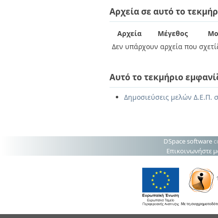
Διπλωματικές Εργασίες
Αρχεία σε αυτό το τεκμήρ
Πολιτικές Πρόσβασης
Ανά Ημερομηνία
Έκδοσης
Συγγραφείς
Αρχεία
Μέγεθος
Μο
Τίτλοι
Δεν υπάρχουν αρχεία που σχετίζ
Θέματα
Αυτό το τεκμήριο εμφανί
Δημοσιεύσεις μελών Δ.Ε.Π. 
DSpace software
c
Επικοινωνήστε μ