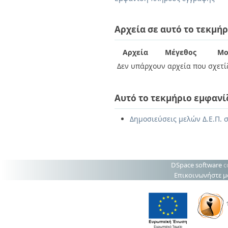
Διπλωματικές Εργασίες
Πολιτικές Πρόσβασης
Ανά Ημερομηνία
Έκδοσης
Αρχεία σε αυτό το τεκμήρ
Συγγραφείς
Τίτλοι
Αρχεία
Μέγεθος
Μο
Θέματα
Δεν υπάρχουν αρχεία που σχετίζ
Αυτό το τεκμήριο εμφανί
Δημοσιεύσεις μελών Δ.Ε.Π. 
DSpace software
c
Επικοινωνήστε μ