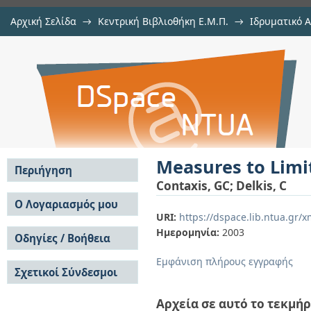
Αρχική Σελίδα
→
Κεντρική Βιβλιοθήκη Ε.Μ.Π.
→
Ιδρυματικό 
Measures to Limit Greenhouse Gas 
μελών Δ.Ε.Π. σε συνέδρια
→
Εμφάνιση Τεκμηρίου
Αποθετήριο DSpace/Manakin
Measures to Limi
Περιήγηση
Contaxis, GC
;
Delkis, C
Σε όλο το DSpace
Ο Λογαριασμός μου
URI:
https://dspace.lib.ntua.gr
Κοινότητες & Συλλογές
Σύνδεση
Ημερομηνία:
2003
Ανά Ημερομηνία
Οδηγίες / Βοήθεια
Εγγραφή
Έκδοσης
Οδηγίες Υποβολής
Συγγραφείς
Εμφάνιση πλήρους εγγραφής
Σχετικοί Σύνδεσμοι
Οδηγίες Χρήσης ΙΑ
Τίτλοι
Συχνές Ερωτήσεις
Θέματα
Οδηγίες Υποβολής -
Αρχεία σε αυτό το τεκμήρ
Αυτή η Συλλογή