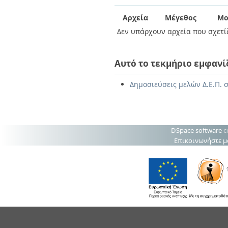
Διπλωματικές Εργασίες
Πολιτικές Πρόσβασης
Ανά Ημερομηνία
Αρχεία
Μέγεθος
Μο
Έκδοσης
Δεν υπάρχουν αρχεία που σχετίζ
Συγγραφείς
Τίτλοι
Θέματα
Αυτό το τεκμήριο εμφανί
Δημοσιεύσεις μελών Δ.Ε.Π. 
DSpace software
c
Επικοινωνήστε μ