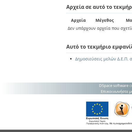
Διπλωματικές Εργασίες
Αρχεία σε αυτό το τεκμήρ
Πολιτικές Πρόσβασης
Ανά Ημερομηνία
Έκδοσης
Συγγραφείς
Αρχεία
Μέγεθος
Μο
Τίτλοι
Δεν υπάρχουν αρχεία που σχετίζ
Θέματα
Αυτό το τεκμήριο εμφανί
Δημοσιεύσεις μελών Δ.Ε.Π. 
DSpace software
c
Επικοινωνήστε μ