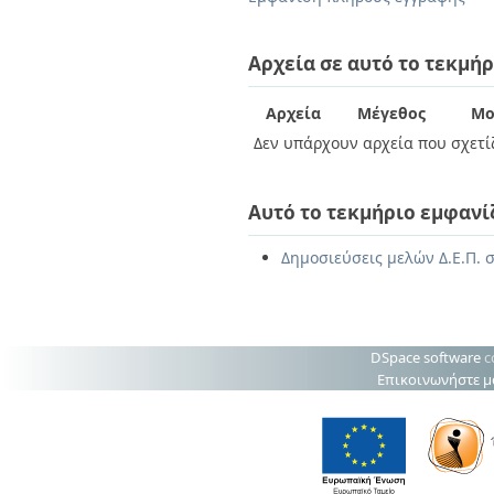
Διπλωματικές Εργασίες
Πολιτικές Πρόσβασης
Ανά Ημερομηνία
Έκδοσης
Αρχεία σε αυτό το τεκμήρ
Συγγραφείς
Τίτλοι
Αρχεία
Μέγεθος
Μο
Θέματα
Δεν υπάρχουν αρχεία που σχετίζ
Αυτό το τεκμήριο εμφανί
Δημοσιεύσεις μελών Δ.Ε.Π. 
DSpace software
c
Επικοινωνήστε μ