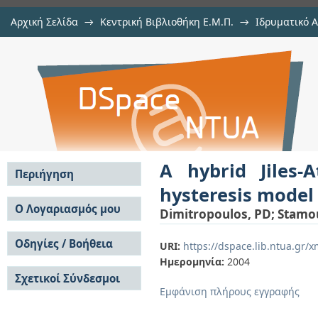
Αρχική Σελίδα
→
Κεντρική Βιβλιοθήκη Ε.Μ.Π.
→
Ιδρυματικό 
A hybrid Jiles-Atherton / Stoner
μελών Δ.Ε.Π. σε συνέδρια
→
Εμφάνιση Τεκμηρίου
Αποθετήριο DSpace/Manakin
inductive sensors and actuators
A hybrid Jiles-
Περιήγηση
hysteresis model 
Σε όλο το DSpace
Ο Λογαριασμός μου
Dimitropoulos, PD
;
Stamou
Κοινότητες & Συλλογές
Σύνδεση
Ανά Ημερομηνία
Οδηγίες / Βοήθεια
Εγγραφή
URI:
https://dspace.lib.ntua.gr
Έκδοσης
Ημερομηνία:
2004
Οδηγίες Υποβολής
Συγγραφείς
Σχετικοί Σύνδεσμοι
Οδηγίες Χρήσης ΙΑ
Τίτλοι
Εμφάνιση πλήρους εγγραφής
Συχνές Ερωτήσεις
Θέματα
Οδηγίες Υποβολής -
Αυτή η Συλλογή