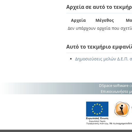
Διπλωματικές Εργασίες
Αρχεία σε αυτό το τεκμήρ
Πολιτικές Πρόσβασης
Ανά Ημερομηνία
Έκδοσης
Συγγραφείς
Αρχεία
Μέγεθος
Μο
Τίτλοι
Δεν υπάρχουν αρχεία που σχετίζ
Θέματα
Αυτό το τεκμήριο εμφανί
Δημοσιεύσεις μελών Δ.Ε.Π. 
DSpace software
c
Επικοινωνήστε μ